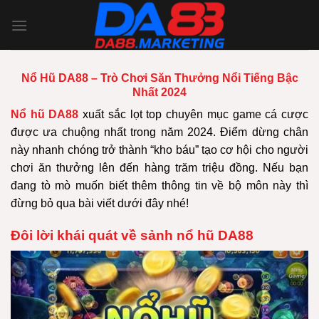
Skip
to
content
Nổ Hũ DA88 – Trò Chơi Săn Thưởng Nổi Tiếng Bậc
Nhất 2024
Nổ hũ DA88
xuất sắc lọt top chuyên mục game cá cược
được ưa chuộng nhất trong năm 2024. Điểm dừng chân
này nhanh chóng trở thành “kho báu” tạo cơ hội cho người
chơi ăn thưởng lên đến hàng trăm triệu đồng. Nếu bạn
đang tò mò muốn biết thêm thông tin về bộ môn này thì
đừng bỏ qua bài viết dưới đây nhé!
Đôi lời khái quát về sảnh nổ hũ DA88