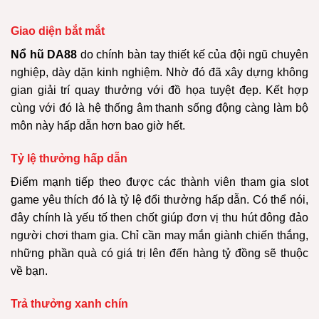
Giao diện bắt mắt
Nổ hũ DA88
do chính bàn tay thiết kế của đội ngũ chuyên
nghiệp, dày dặn kinh nghiệm. Nhờ đó đã xây dựng không
gian giải trí quay thưởng với đồ họa tuyệt đẹp. Kết hợp
cùng với đó là hệ thống âm thanh sống động càng làm bộ
môn này hấp dẫn hơn bao giờ hết.
Tỷ lệ thưởng hấp dẫn
Điểm mạnh tiếp theo được các thành viên tham gia slot
game yêu thích đó là tỷ lệ đổi thưởng hấp dẫn. Có thể nói,
đây chính là yếu tố then chốt giúp đơn vị thu hút đông đảo
người chơi tham gia. Chỉ cần may mắn giành chiến thắng,
những phần quà có giá trị lên đến hàng tỷ đồng sẽ thuộc
về bạn.
Trả thưởng xanh chín