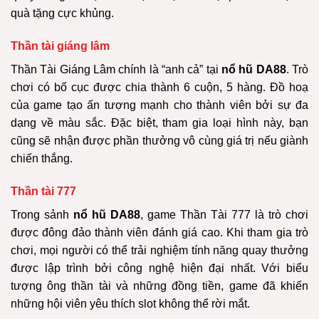
quà tặng cực khủng.
Thần tài giáng lâm
Thần Tài Giáng Lâm chính là “anh cả” tại
nổ hũ DA88
. Trò
chơi có bố cục được chia thành 6 cuộn, 5 hàng. Đồ hoạ
của game tạo ấn tượng mạnh cho thành viên bởi sự đa
dạng về màu sắc. Đặc biệt, tham gia loại hình này, bạn
cũng sẽ nhận được phần thưởng vô cùng giá trị nếu giành
chiến thắng.
Thần tài 777
Trong sảnh
nổ hũ DA88
, game Thần Tài 777 là trò chơi
được đông đảo thành viên đánh giá cao. Khi tham gia trò
chơi, mọi người có thể trải nghiệm tính năng quay thưởng
được lập trình bởi công nghệ hiện đại nhất. Với biểu
tượng ông thần tài và những đồng tiền, game đã khiến
những hội viên yêu thích slot không thể rời mắt.