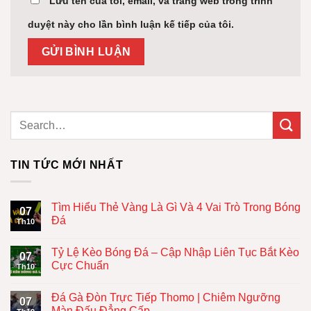
Lưu tên của tôi, email, và trang web trong trình
duyệt này cho lần bình luận kế tiếp của tôi.
TIN TỨC MỚI NHẤT
Tìm Hiểu Thẻ Vàng Là Gì Và 4 Vai Trò Trong Bóng
07
Đá
Th10
Tỷ Lệ Kèo Bóng Đá – Cập Nhập Liên Tục Bắt Kèo
07
Cực Chuẩn
Th10
Đá Gà Đòn Trực Tiếp Thomo | Chiêm Ngưỡng
07
Màn Đấu Đẳng Cấp