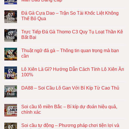
Th10
Đá Gà Cựa Dao – Trận So Tài Khốc Liệt Không
07
Thể Bỏ Qua
Th10
Trực Tiếp Đá Gà Thomo C3 Quy Tụ Loạt Thần Kê
07
Bất Bại
Th10
Thuật ngữ đá gà – Thông tin quan trọng mà bạn
07
cần
Th10
Lô Xiên Là Gì? Hướng Dẫn Cách Tính Lô Xiên Ăn
07
100%
Th10
DA88 – Soi Cầu Lô Gan Với Bí Kíp Từ Cao Thủ
07
Th10
Soi cầu lô miền Bắc – Bí kíp dự đoán hiệu quả,
07
chính xác
Th10
Soi cầu tự động – Phương pháp chơi tiện lợi và
07