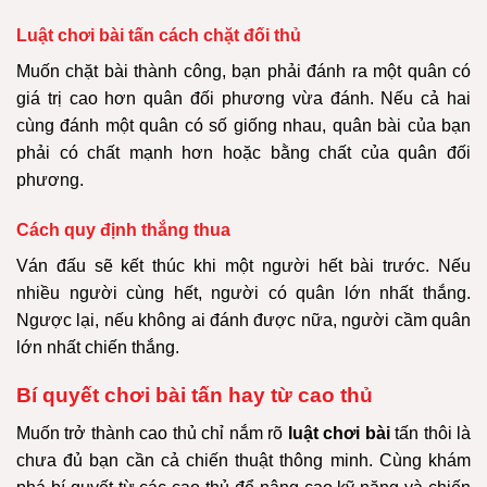
Luật chơi bài tấn cách chặt đối thủ
Muốn chặt bài thành công, bạn phải đánh ra một quân có
giá trị cao hơn quân đối phương vừa đánh. Nếu cả hai
cùng đánh một quân có số giống nhau, quân bài của bạn
phải có chất mạnh hơn hoặc bằng chất của quân đối
phương.
Cách quy định thắng thua
Ván đấu sẽ kết thúc khi một người hết bài trước. Nếu
nhiều người cùng hết, người có quân lớn nhất thắng.
Ngược lại, nếu không ai đánh được nữa, người cầm quân
lớn nhất chiến thắng.
Bí quyết chơi bài tấn hay từ cao thủ
Muốn trở thành cao thủ chỉ nắm rõ
luật chơi bài
tấn thôi là
chưa đủ bạn cần cả chiến thuật thông minh. Cùng khám