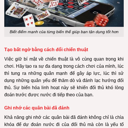
Biết điểm mạnh của từng biến thể giúp bạn tận dụng tốt hơn
Tạo bất ngờ bằng cách đổi chiến thuật
Việc giữ bí mật về chiến thuật là vô cùng quan trọng khi
chơi. Hãy tạo ra sự đa dạng trong cách chơi của mình, lúc
thì tung ra những quân mạnh để gây áp lực, lúc thì sử
dụng những quân yếu để thăm dò và đánh lạc hướng đối
thủ. Sự biến hóa linh hoạt này sẽ khiến đối thủ khó lòng
đoán trước được nước đi tiếp theo của bạn.
Ghi nhớ các quân bài đã đánh
Khả năng ghi nhớ các quân bài đã đánh không chỉ là chìa
khóa để dự đoán nước đi của đối thủ mà còn là yếu tố